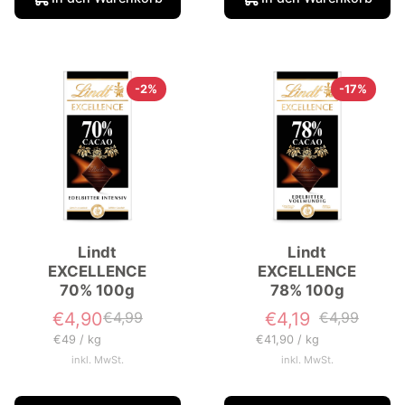
-2%
-17%
Lindt
Lindt
EXCELLENCE
EXCELLENCE
70% 100g
78% 100g
€4,90
€4,99
€4,19
€4,99
Verkaufspreis
Normaler
Verkaufspreis
Normaler
Preis
Preis
Grundpreis
pro
Grundpreis
pro
€49
/
kg
€41,90
/
kg
inkl. MwSt.
inkl. MwSt.