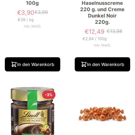
100g
Haselnusscreme
220 g. und Creme
€3,90
€3,99
Verkaufspreis
Normaler
Dunkel Noir
Preis
Grundpreis
pro
€39
/
kg
220g.
inkl. MwSt.
€12,49
€13,98
Verkaufspreis
Normaler
Preis
Grundpreis
pro
€2,84
/
100g
inkl. MwSt.
In den Warenkorb
In den Warenkorb
-3%