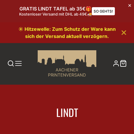
GRATIS LINDT TAFEL ab 35€🎁
SO GEHTS!
Kostenloser Versand mit DHL ab 49€🚚
☀️ Hitzewelle: Zum Schutz der Ware kann
sich der Versand aktuell verzögern.
KATEGORIE:
LINDT