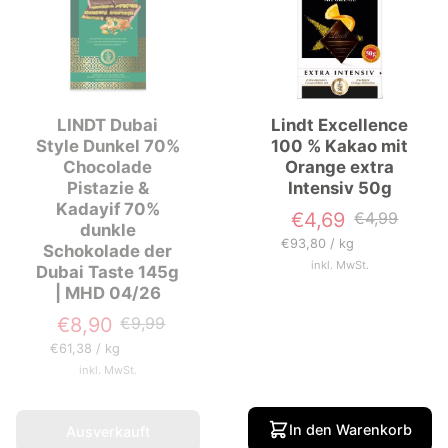
LINDT Dubai
Lindt Excellence
Style Dunkel 70%
100 % Kakao mit
Chocolade
Orange extra
Pistazie &
Intensiv 50g
Kadayif 70%
€4,69
€4,99
Verkaufspreis
Normaler
dunkle
Preis
Grundpreis
pro
€93,80
/
kg
Schokolade der
inkl. MwSt.
Dubai Taste 145g
| MHD 04/26
€8,90
€9,99
Verkaufspreis
Normaler
Preis
Grundpreis
pro
€61,38
/
kg
inkl. MwSt.
In den Warenkorb
Ausverkauft