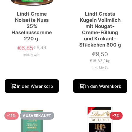
Lindt Creme
Lindt Cresta
Noisette Nuss
Kugeln Vollmilch
25%
mit Nougat-
Haselnusscreme
Creme-Füllung
220 g.
und Krokant-
Stückchen 600 g
€6,85
€6,99
Verkaufspreis
Normaler
Preis
€9,50
Preis
inkl. MwSt.
Grundpreis
pro
€15,83
/
kg
inkl. MwSt.
In den Warenkorb
In den Warenkorb
-11%
AUSVERKAUFT
-7%