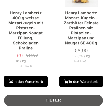
Henry Lambertz
Henry Lambertz
400 g weisse
Mozart-Kugeln –
Mozartkugeln mit
Zartbitter Feinste
Pistazen-
Pralinen mit
Marzipan Nougat
Pistazien-
Füllung,
Marzipan und
Schokoladen
Nougat SE 400g
Praline
€8,90
Preis
€9
€14,90
Verkaufspreis
Normaler
Grundpreis
pro
€22,25
/
kg
Preis
Grundpreis
pro
€18
/
kg
inkl. MwSt.
inkl. MwSt.
In den Warenkorb
In den Warenkorb
FILTER