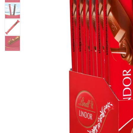
HA
ME
WE
DR
BA
ZE
ME
RO
HOL DIR DEINEN GOLDHASEN
Der Klassiker für dein Osternest – zart schokolad