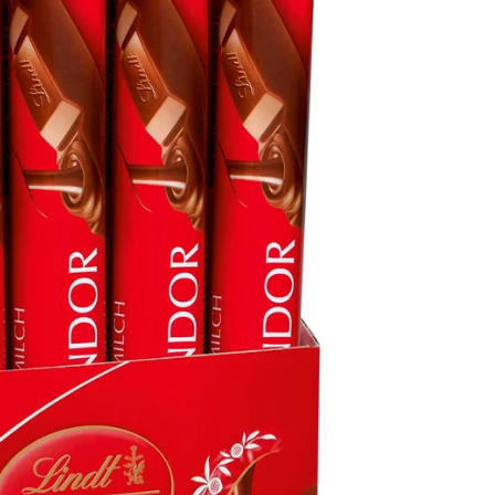
EBERLEIN
LEBKUCHEN
TZGER
ISS
.QUENDT
DOMINOSTEINE
HLSEN
STOLLEN
NTIS
IENBURG
B'S CHIPS
ig und goldig verpackt!
Entdecke unsere köstliche