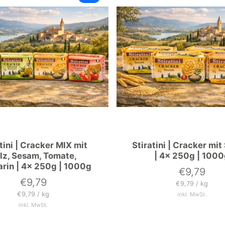
tini | Cracker MIX mit
Stiratini | Cracker mi
lz, Sesam, Tomate,
| 4x 250g | 100
rin | 4x 250g | 1000g
€9,79
Preis
€9,79
Preis
Grundpreis
pro
€9,79
/
kg
Grundpreis
pro
€9,79
/
kg
inkl. MwSt.
inkl. MwSt.