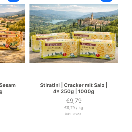
t Sesam
Stiratini | Cracker mit Salz |
0g
4x 250g | 1000g
€9,79
Preis
Grundpreis
pro
€9,79
/
kg
inkl. MwSt.