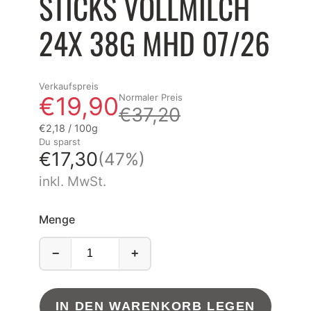
STICKS VOLLMILCH
24X 38G MHD 07/26
Verkaufspreis
€19,90
Normaler Preis
€37,20
Grundpreis
pro
€2,18
/
100g
Du sparst
€17,30
(47%)
inkl. MwSt.
OSTERKOLLEKTION
 Osterkollektion für unvergessliche Genussmomente.
Menge
−
+
IN DEN WARENKORB LEGEN