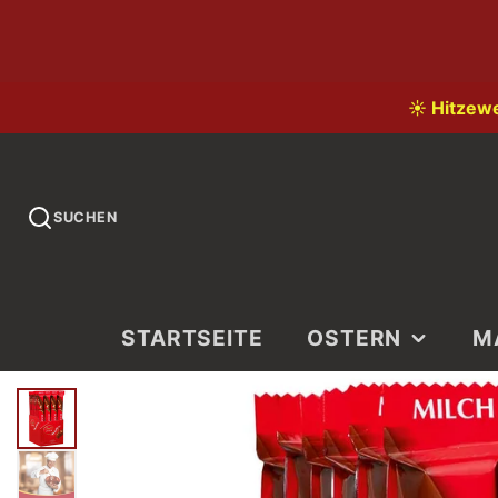
☀️ Hitzew
SUCHEN
STARTSEITE
OSTERN
M
LI
LA
KI