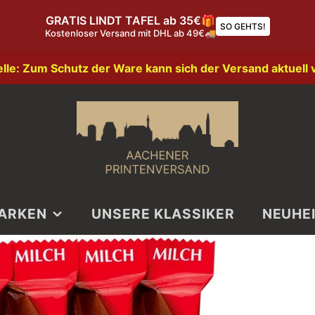
GRATIS LINDT TAFEL ab 35€🎁
SO GEHTS!
Kostenloser Versand mit DHL ab 49€🚚
elle: Zum Schutz der Ware kann sich der Versand aktuell 
ARKEN
UNSERE KLASSIKER
NEUHE
NDT
LINDOR
MBERTZ
TAFEL
PRINTEN
NKARTZ
RIEGEL
GEBÄCK
PRINTEN