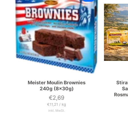
Meister Moulin Brownies
Stira
240g (8x30g)
Sa
Rosma
€2,69
Preis
Grundpreis
pro
€11,21
/
kg
inkl. MwSt.