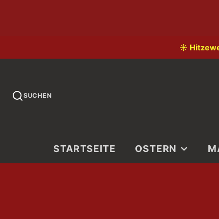
☀️ Hitzew
SUCHEN
STARTSEITE
OSTERN
M
LI
LA
KI