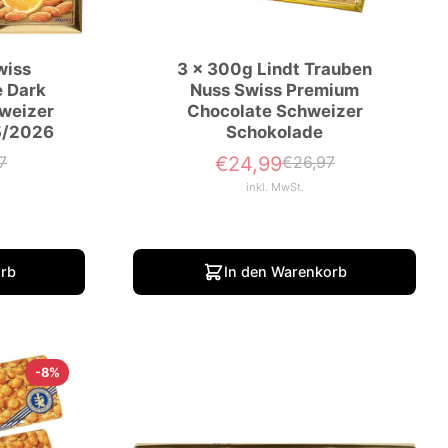
wiss
3 x 300g Lindt Trauben
 Dark
Nuss Swiss Premium
weizer
Chocolate Schweizer
5/2026
Schokolade
7
€24,99
€26,97
er
Verkaufspreis
Normaler
Preis
inkl. MwSt.
orb
In den Warenkorb
-8%