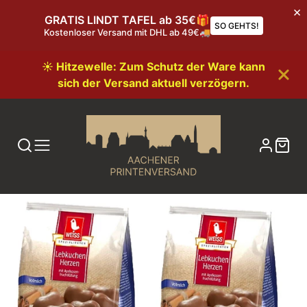
GRATIS LINDT TAFEL ab 35€🎁
SO GEHTS!
Kostenloser Versand mit DHL ab 49€🚚
☀️ Hitzewelle: Zum Schutz der Ware kann
sich der Versand aktuell verzögern.