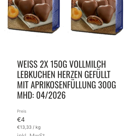
WEISS 2X 150G VOLLMILCH
LEBKUCHEN HERZEN GEFÜLLT
MIT APRIKOSENFÜLLUNG 300G
MHD: 04/2026
Preis
€4
Grundpreis
pro
€13,33
/
kg
inkl. MwSt.