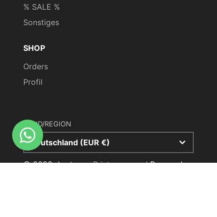
% SALE %
Sonstiges
SHOP
Orders
Profil
LAND/REGION
Deutschland (EUR €)
© 2026,
Aachener Printenversand
Powered
by Shopify
Zahlungsmethoden