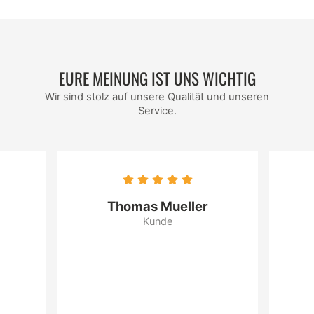
Citronensäure; Geliermittel: Pektin,
Gewürze, Säureregulator: Kaliumcitrat,
Emulgator: Soja-Lecithine; Salz, natürliches
Aroma.
EURE MEINUNG IST UNS WICHTIG
Kann Spuren von Schalenfrüchten,
Erdnüssen und Ei enthalten.
Wir sind stolz auf unsere Qualität und unseren
Service.
Max WeissLebkuchenfabrik Neu-Ulm
GmbH89231 Neu-Ulm
Hersteller EAN: 4003160279503
Thomas Mueller
Kunde