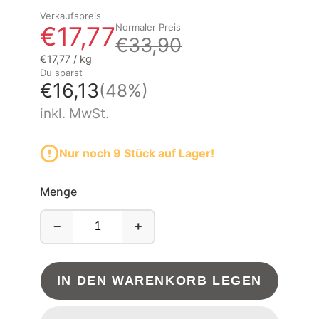
Verkaufspreis
€17,77
Normaler Preis
€33,90
Grundpreis
pro
€17,77
/
kg
Du sparst
€16,13
(48%)
inkl. MwSt.
Nur noch 9 Stück auf Lager!
Menge
−
+
IN DEN WARENKORB LEGEN