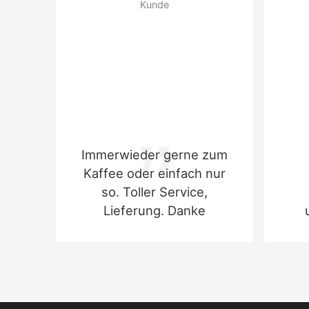
Kunde
spices, raising agents: ammonium hydrogen
carbonate, salt, wafer (wheat flour, potato
starch
Immerwieder gerne zum
Kaffee oder einfach nur
so. Toller Service,
Lieferung. Danke