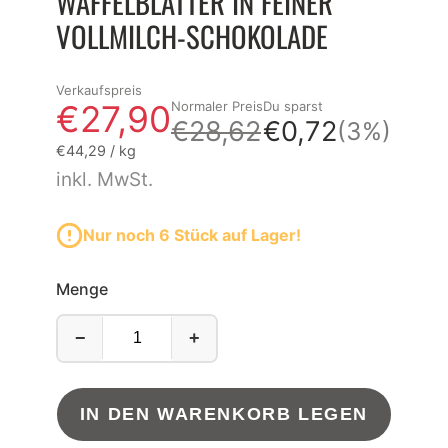
WAFFELBLÄTTER IN FEINER
VOLLMILCH-SCHOKOLADE
Verkaufspreis
€27,90
Normaler Preis
Du sparst
€28,62
€0,72
(3%)
Grundpreis
pro
€44,29
/
kg
inkl. MwSt.
Nur noch 6 Stück auf Lager!
Menge
−
+
IN DEN WARENKORB LEGEN