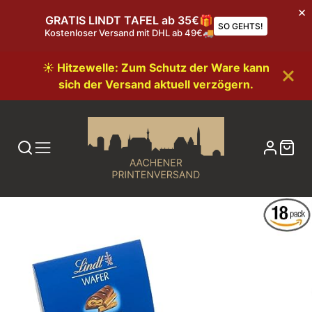
GRATIS LINDT TAFEL ab 35€🎁
SO GEHTS!
Kostenloser Versand mit DHL ab 49€🚚
☀️ Hitzewelle: Zum Schutz der Ware kann
sich der Versand aktuell verzögern.