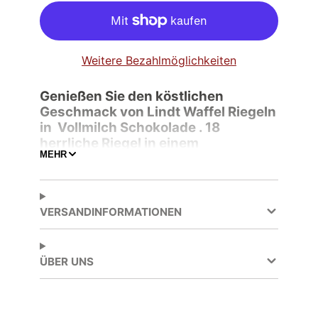
Weitere Bezahlmöglichkeiten
Genießen Sie den köstlichen
Geschmack von Lindt Waffel Riegeln
in Vollmilch Schokolade . 18
herrliche Riegel in einem
MEHR
praktischen Thekendisplay.
Knusprige Waffelblätter umhüllt von
feiner Vollmilch-Schokolade. Perfekt
für unterwegs oder als kleines
VERSANDINFORMATIONEN
Genussmoment zwischendurch.
Ein Muss für alle
Schokoladenliebhaber!
ÜBER UNS
Produktbeschreibung
Ein Snack für Zwischendurch, im Büro oder
für den kleinen Genussmoment Zuhause?