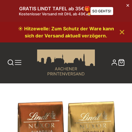
GRATIS LINDT TAFEL ab 35€🎁
SO GEHTS!
Kostenloser Versand mit DHL ab 49€🚚
☀️ Hitzewelle: Zum Schutz der Ware kann
sich der Versand aktuell verzögern.