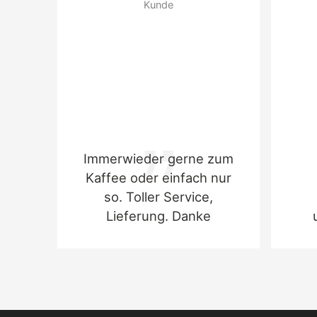
Kunde
MANDELN, Emulgator (SOJAlecithin),
Aroma. Kann WALNÜSSE und andere
SCHALENFRÜCHTE enthalten.
Nährwerte pro 100g
:
Brennwert: 610,00 Kilokalorien (kcal)
Brennwert: 2.549,00 Kilojoule (kJ) Fett:
44,00 Fett, davon gesättigte Fettsäuren:
12,00 Kohlenhydrate: 40,00 Kohlenhydrate,
davon Zucker: 35,00 Eiweiß: 9,00 Salz: 0,10
Immerwieder gerne zum
Kaffee oder einfach nur
so. Toller Service,
Lieferung. Danke