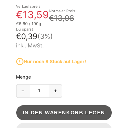
Verkaufspreis
€13,59
Normaler Preis
€13,98
Grundpreis
pro
€6,60
/
100g
Du sparst
€0,39
(3%)
inkl. MwSt.
Nur noch 8 Stück auf Lager!
Menge
−
+
IN DEN WARENKORB LEGEN