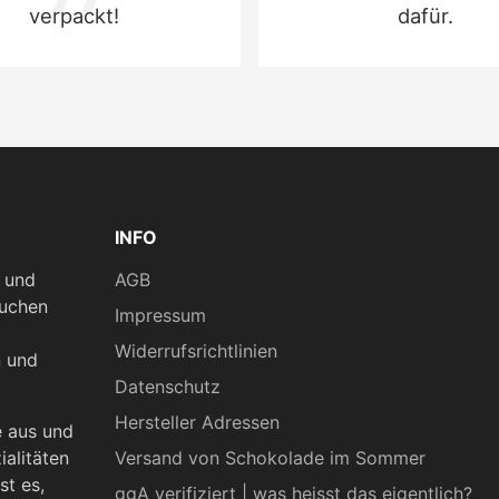
verpackt!
dafür.
INFO
n und
AGB
kuchen
Impressum
Widerrufsrichtlinien
n und
Datenschutz
Hersteller Adressen
e aus und
ialitäten
Versand von Schokolade im Sommer
st es,
ggA verifiziert | was heisst das eigentlich?