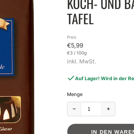
KOCH- UND B
EBERLEIN
LEBKUCHEN
TAFEL
TZGER
ISS
.QUENDT
DOMINOSTEINE
Preis
€5,99
HLSEN
STOLLEN
Grundpreis
pro
€3
/
100g
NTIS
inkl. MwSt.
IENBURG
Auf Lager! Wird in der R
B'S CHIPS
Menge
ig und goldig verpackt!
Entdecke unsere köstliche
−
+
IN DEN WAR