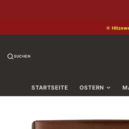
☀️ Hitzew
SUCHEN
STARTSEITE
OSTERN
M
LI
LA
KI