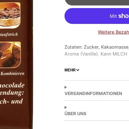
Weitere Bezah
Zutaten: Zucker, Kakaomasse,
Aroma (Vanille). Kann MILC
MEHR
Hersteller:
Chocoladefabriken
VERSANDINFORMATIONEN
Lindt & Sprüngli GmbH
Süsterfeldstr. 130
D-52072 Aachen
ÜBER UNS