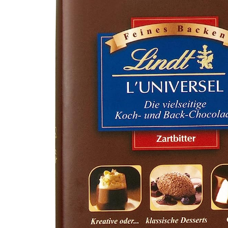
HA
ME
WE
DR
BA
ZE
ME
RO
HOL DIR DEINEN GOLDHASEN
Der Klassiker für dein Osternest – zart schokolad