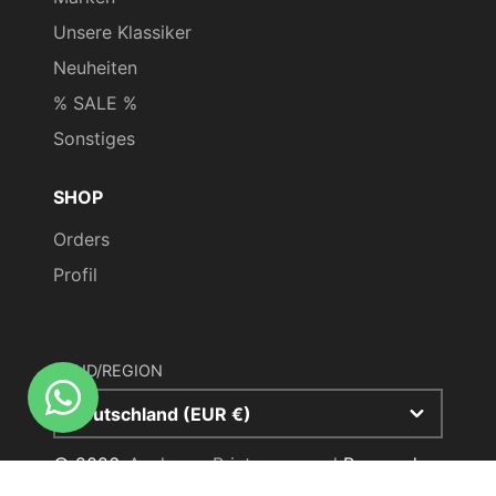
Unsere Klassiker
Neuheiten
% SALE %
Sonstiges
SHOP
Orders
Profil
LAND/REGION
Deutschland (EUR €)
© 2026,
Aachener Printenversand
Powered
by Shopify