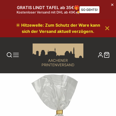
GRATIS LINDT TAFEL ab 35€🎁
SO GEHTS!
Kostenloser Versand mit DHL ab 49€🚚
☀️ Hitzewelle: Zum Schutz der Ware kann
sich der Versand aktuell verzögern.