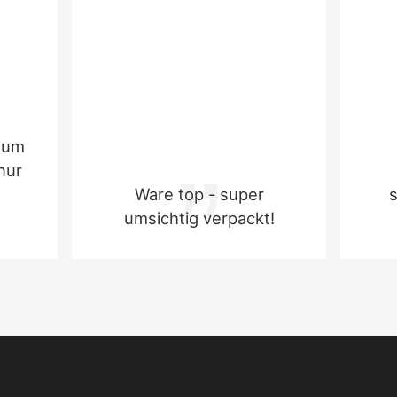
Lupine und Lupinenerzeugnisse, Milch und
Milcherzeugnisse (einschließlich
Lactose)Zusätzliche InformationenEnthält:
Lecithine (E322
zum
nur
Ware top - super
umsichtig verpackt!