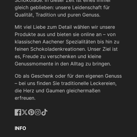
Schokolade. In dieser Zeit ist eines immer
gleich geblieben: unsere Leidenschaft für
Qualität, Tradition und puren Genuss.
WAWI - Süsswaren Saisonspezialitäten
GmbH
Mit viel Liebe zum Detail wählen wir unsere
Unterer Sommerwaldweg 18-20
Produkte aus und bieten sie online an – von
66953 Pirmasens
klassischen Aachener Spezialitäten bis hin zu
feinen Schokoladenkreationen. Unser Ziel ist
es, Freude zu verschenken und kleine
Genussmomente in den Alltag zu bringen.
Ob als Geschenk oder für den eigenen Genuss
– bei uns finden Sie traditionelle Leckereien,
die Herz und Gaumen gleichermaßen
erfreuen.
Facebook
Twitter
Pinterest
Instagram
TikTok
INFO