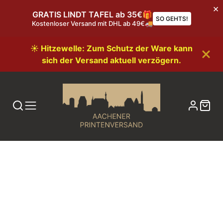
GRATIS LINDT TAFEL ab 35€🎁
SO GEHTS!
Kostenloser Versand mit DHL ab 49€🚚
☀️ Hitzewelle: Zum Schutz der Ware kann
sich der Versand aktuell verzögern.