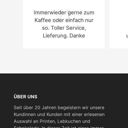
Immerwieder gerne zum
Nährwerte:
Kaffee oder einfach nur
pro 100
Durchschnittliche Nährwerte
so. Toller Service,
g
Lieferung. Danke
Energie in kJ
2125
Energie in kcal
508
Fett in g
26,4
davon gesättigte Fettsäuren in
16,4
g
Kohlenhydrate in g
61,4
davon Zucker in g
59,5
ÜBER UNS
Eiweiß in g
5,5
Seit über 20 Jahren begeistern wir unsere
Kundinnen und Kunden mit einer erlesenen
Salz in g
0,09
Auswahl an Printen, Lebkuchen und