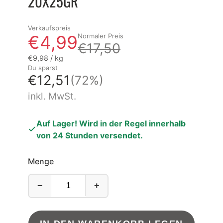
20X25GR
Verkaufspreis
€4,99
Normaler Preis
€17,50
Grundpreis
pro
€9,98
/
kg
Du sparst
€12,51
(72%)
inkl. MwSt.
Auf Lager! Wird in der Regel innerhalb
von 24 Stunden versendet.
Menge
−
+