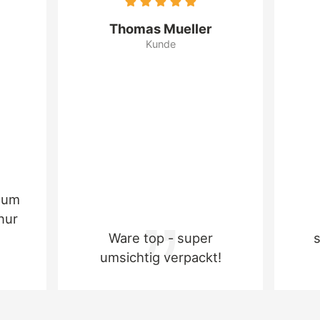
Nürnberger E L I S E N QUALITÄT !
Thomas Mueller
Oblatenlebkuchen der höchsten Qualität
Kunde
gemäß Deutschem Lebensmittelbuch
heißen „Elisenlebkuchen“ und nehmen bei
praktisch allen Nürnberger Anbietern einen
prominenten Platz im Sortiment ein. Sie
müssen eine besonders hochwertige
Zusammensetzung mit mindestens 25 %
Mandeln, Haselnüssen oder Walnüssen
aufweisen, dürfen keine anderen Ölsamen
und maximal 10 % Mehl oder 7,5 % Stärke
zum
enthalten.
nur
Ware top - super
umsichtig verpackt!