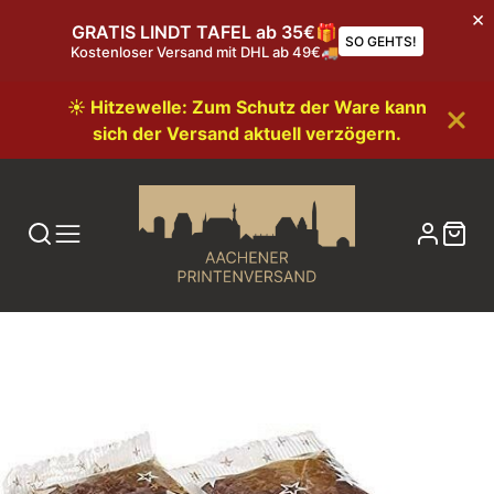
GRATIS LINDT TAFEL ab 35€🎁
SO GEHTS!
Kostenloser Versand mit DHL ab 49€🚚
☀️ Hitzewelle: Zum Schutz der Ware kann
sich der Versand aktuell verzögern.