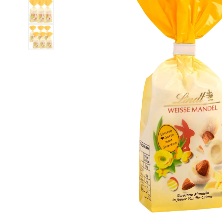
HA
ME
WE
DR
BA
ZE
ME
RO
HOL DIR DEINEN GOLDHASEN
Der Klassiker für dein Osternest – zart schokolad