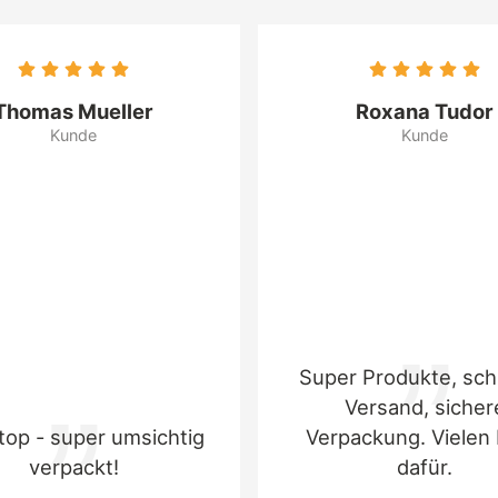
Mandelerzeugnisse
_______________________________
Chocoladefabriken Lindt & 
Süsterfeldstr. 130
Thomas Mueller
Roxana Tudor
52072 Aachen (D)
Kunde
Kunde
Super Produkte, sch
Versand, sicher
top - super umsichtig
Verpackung. Vielen
verpackt!
dafür.