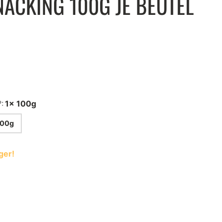
ACKING 100G JE BEUTEL
:
1x 100g
00g
OSTERKOLLEKTION
ger!
 Osterkollektion für unvergessliche Genussmomente.