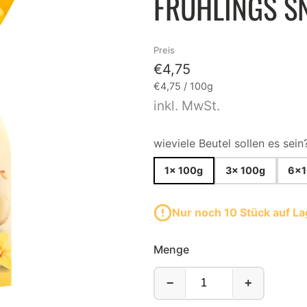
FRÜHLINGS SN
EBERLEIN
LEBKUCHEN
TZGER
Preis
ISS
€4,75
.QUENDT
DOMINOSTEINE
Grundpreis
pro
€4,75
/
100g
inkl. MwSt.
HLSEN
STOLLEN
NTIS
wieviele Beutel sollen es sein?
IENBURG
1x 100g
3x 100g
6x1
B'S CHIPS
Nur noch 10 Stück auf La
ig und goldig verpackt!
Entdecke unsere köstliche
Menge
−
+