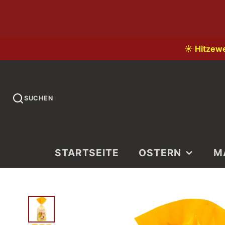
☀️ Hitzew
SUCHEN
STARTSEITE
OSTERN
M
LI
LA
KI