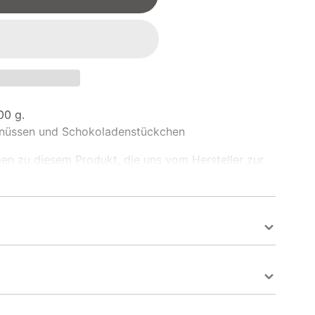
00 g.
lnüssen und Schokoladenstückchen
ben zu diesem Produkt, die uns vom Hersteller zur
0%) (Kakaomasse, Zucker, fettarmes Kakaopulver,
SOJAlecithine)