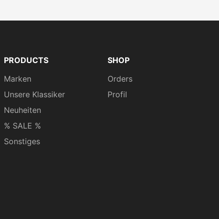
z Vital Schoko ist ein schmackhaftes Gebäck aus
Erdnüssen und Haferflocken, welches für einige
ielen Schokoladenstückchen machen das
 und werden von knackigen Haselnüssen
net sich perfekt für zwischendurch.
PRODUCTS
SHOP
Marken
Orders
Unsere Klassiker
Profil
Neuheiten
% SALE %
Sonstiges