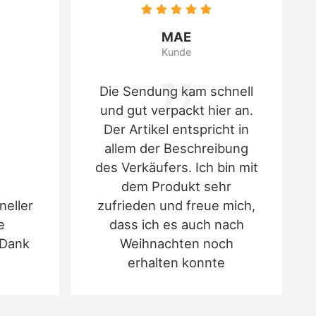
MAE
Kunde
ko" 200g
Die Sendung kam schnell
kolade und Erdnüssen
und gut verpackt hier an.
dungshinweise
e schützen
Der Artikel entspricht in
allem der Beschreibung
gnisse (glutenhaltiges Getreide), Haselnuss und
des Verkäufers. Ich bin mit
nd Eierzeugnisse, Erdnüsse und Erdnusserzeugnisse,
dem Produkt sehr
Soja und Sojaerzeugnisse, Sesamsamen und
neller
zufrieden und freue mich,
ne und Lupinenerzeugnisse, Milch und
e
dass ich es auch nach
ich Lactose)
 Dank
Weihnachten noch
erhalten konnte
kolade und Erdnüssen