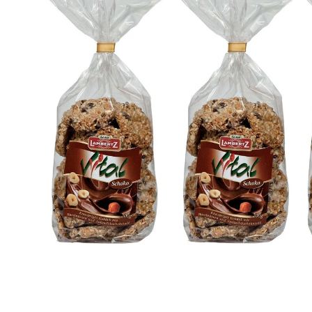
HA
ME
WE
DR
BA
ZE
ME
RO
HOL DIR DEINEN GOLDHASEN
Der Klassiker für dein Osternest – zart schokolad