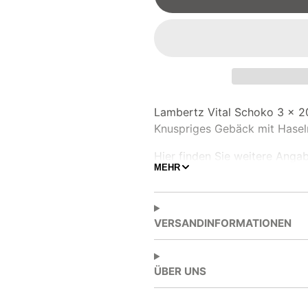
Lambertz Vital Schoko 3 x 2
Knuspriges Gebäck mit Hase
Hier finden Sie weitere Anga
MEHR
Verfügung gestellt werden.
Zutaten:
ERDNÜSSE (18%)
VERSANDINFORMATIONEN
HAFERflocken (18%)
Zucker
Glukosesirup
ÜBER UNS
Schokoladenstückchen (1
Kakaobutter, Emulgator: 