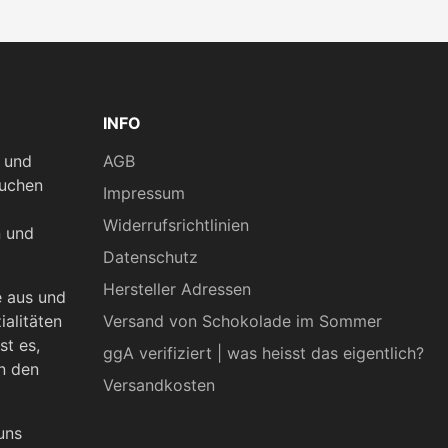
Knusprig und lecker. Lambert
Sonnenblumenkernen, Sesam, 
Knuspergefühle sorgt. Die v
Geschmackserlebnis perfekt
abgerundet. Dieser Snack eig
INFO
n und
AGB
kuchen
Impressum
Widerrufsrichtlinien
n und
Datenschutz
Hersteller Adressen
e aus und
ialitäten
Versand von Schokolade im Sommer
st es,
ggA verifiziert | was heisst das eigentlich?
n den
Versandkosten
uns