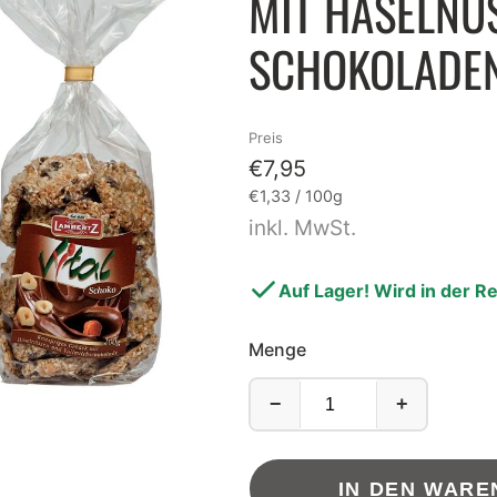
MIT HASELNÜ
EBERLEIN
LEBKUCHEN
SCHOKOLADEN
TZGER
ISS
.QUENDT
DOMINOSTEINE
Preis
€7,95
HLSEN
STOLLEN
Grundpreis
pro
€1,33
/
100g
NTIS
inkl. MwSt.
IENBURG
Auf Lager! Wird in der R
B'S CHIPS
Menge
ig und goldig verpackt!
Entdecke unsere köstliche
−
+
IN DEN WAR