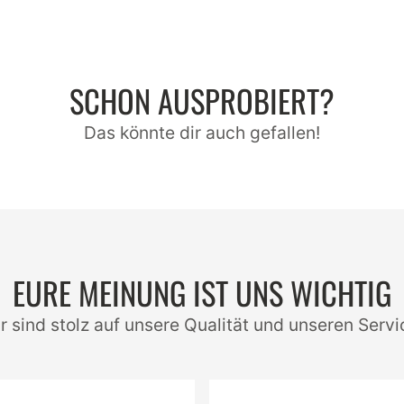
Sonnenblumenkerne (8%
SESAMsaat (8%)
Palmfett
VollMILCHpulver
SCHON AUSPROBIERT?
Emulgator:SOJAlecithine
HASELNÜSSE
Das könnte dir auch gefallen!
natürliches Aroma
Kann Spuren von EI, LU
Nährwerte
EURE MEINUNG IST UNS WICHTIG
Brennwert: 535,00 Kilokalorie
Brennwert: 2.229,00 Kilojoule
r sind stolz auf unsere Qualität und unseren Servi
Fett: 32,10
Fett, davon gesättigte Fettsä
Kohlenhydrate: 45,90
Kohlenhydrate, davon Zucker: