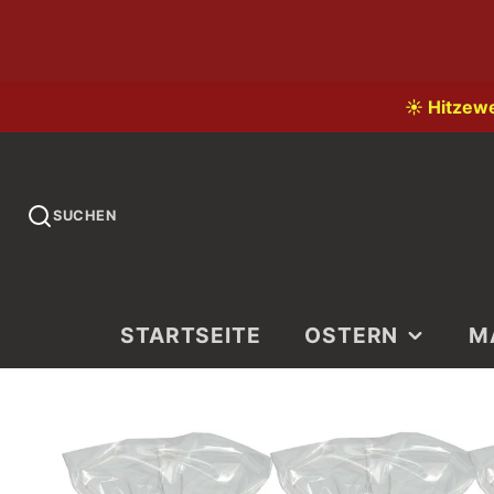
☀️ Hitzew
SUCHEN
STARTSEITE
OSTERN
M
LI
LA
KI