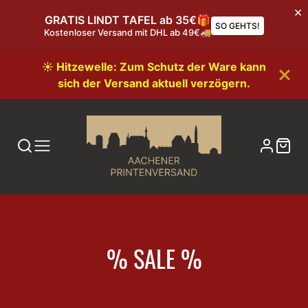
GRATIS LINDT TAFEL ab 35€🎁
SO GEHTS!
Kostenloser Versand mit DHL ab 49€🚚
☀️ Hitzewelle: Zum Schutz der Ware kann
sich der Versand aktuell verzögern.
KATEGORIE:
% SALE %