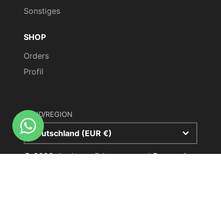
Sonstiges
SHOP
Orders
Profil
LAND/REGION
Deutschland (EUR €)
© 2026,
Aachener Printenversand
Powered
by Shopify
Zahlungsmethoden